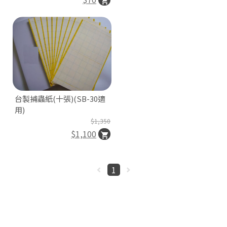
台製捕蟲紙(十張)(SB-30適
用)
$1,350
$1,100
1