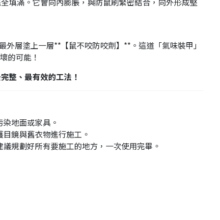
到完全填滿。它會向內膨脹，與防鼠刷緊密結合，向外形成堅
最外層塗上一層**【鼠不咬防咬劑】**。這道「氣味裝甲」
壞的可能！
最完整、最有效的工法！
污染地面或家具。
護目鏡與舊衣物進行施工。
建議規劃好所有要施工的地方，一次使用完畢。