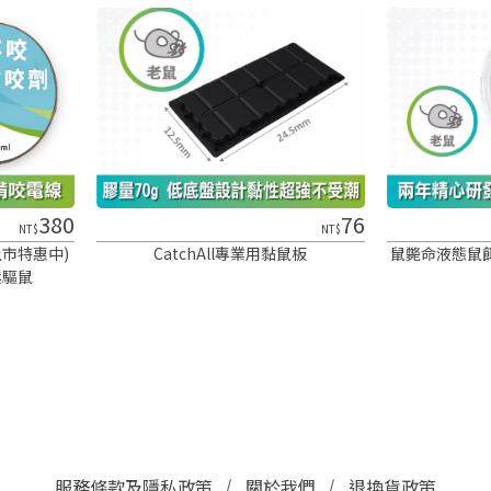
380
76
NT$
NT$
上市特惠中)
CatchAll專業用黏鼠板
鼠斃命液態鼠
鬆驅鼠
服務條款及隱私政策
關於我們
退換貨政策