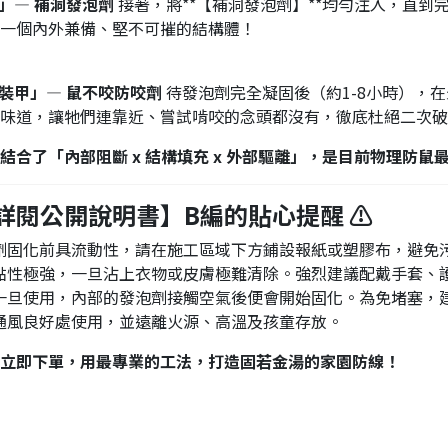
泥」— 補洞發泡劑
接著，將**【補洞發泡劑】**均勻注入，直
一個內外兼備、堅不可摧的結構體！
味裝甲」— 鼠不咬防咬劑
待發泡劑完全凝固後（約1-8小時），在
味道，讓牠們連靠近、嘗試啃咬的念頭都沒有，徹底杜絕二次破
結合了「內部阻斷 x 結構填充 x 外部驅離」，是目前物理防鼠
詳閱公開說明書】B編的貼心提醒 ⚠️
劑固化前具流動性，請在施工區域下方鋪設報紙或塑膠布，避免
黏性極強，一旦沾上衣物或皮膚極難清除。強烈建議配戴手套、
一旦使用，內部的發泡劑接觸空氣後便會開始固化。為免堵塞，
通風良好處使用，並遠離火源、高溫及孩童存放。
立即下單，用最專業的工法，打造固若金湯的家園防線！