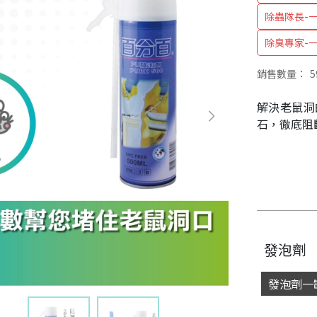
除蟲隊長-一
除臭專家-一
銷售數量：
5
解決老鼠洞
石，徹底阻
發泡劑
發泡劑一