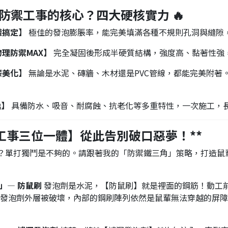
為防禦工事的核心？四大硬核實力 🔥
罐搞定】
極佳的發泡膨脹率，能完美填滿各種不規則孔洞與縫隙
理防禦MAX】
完全凝固後形成半硬質結構，強度高、黏著性強
漆美化】
無論是水泥、磚牆、木材還是PVC管線，都能完美附著
逸】
具備防水、吸音、耐腐蝕、抗老化等多重特性，一次施工，
禦工事三位一體】從此告別破口惡夢！**
鎖？單打獨鬥是不夠的。請跟著我的「防禦鐵三角」策略，打造鼠
筋」— 防鼠刷
發泡劑是水泥，【防鼠刷】就是裡面的鋼筋！動工前
發泡劑外層被破壞，內部的鋼刷陣列依然是鼠輩無法穿越的屏障