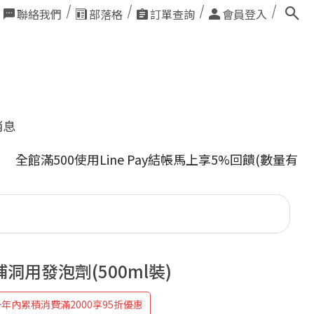
聯絡我們
部落格
訂單查詢
會員登入
消息
滿500使用Line Pay結帳馬上享5%回饋(數量有限送
洞用發泡劑(500ml裝)
年內累積消費滿2000享95折優惠