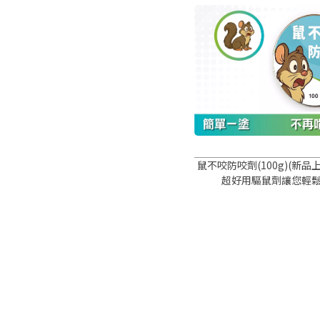
鼠不咬防咬劑(100g)(新品
超好用驅鼠劑讓您輕