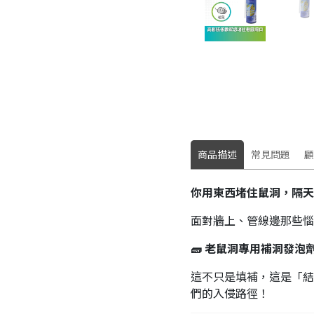
商品描述
常見問題
顧
你用東西堵住鼠洞，隔天
面對牆上、管線邊那些惱
🧱 老鼠洞專用補洞發泡
這不只是填補，這是「結
們的入侵路徑！