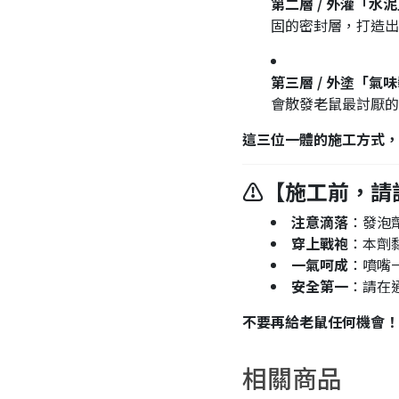
第二層 / 外灌「水
固的密封層，打造出
第三層 / 外塗「氣
會散發老鼠最討厭的
這三位一體的施工方式，
⚠️【施工前，請
注意滴落
：發泡
穿上戰袍
：本劑
一氣呵成
：噴嘴
安全第一
：請在
不要再給老鼠任何機會！
相關商品