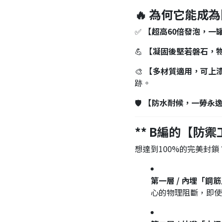
🔥 為何它能成
✅
【超高60倍發泡，一
💪
【凝固後堅若磐石，物
🎨
【多材質適用，可上
跡。
🛡️
【防水耐候，一勞永
** B編的【防
想達到100%的完美封
第一層 / 內埋「鋼
心的物理阻斷，即使