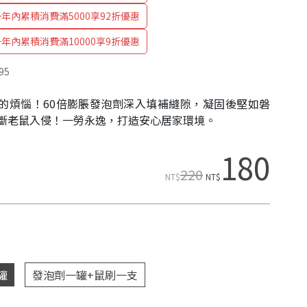
年內累積消費滿5000享92折優惠
年內累積消費滿10000享9折優惠
95
的煩惱！60倍膨脹發泡劑深入填補縫隙，凝固後堅如磐
斷老鼠入侵！一勞永逸，打造安心居家環境。
180
220
NT$
NT$
罐
發泡劑一罐+鼠刷一支