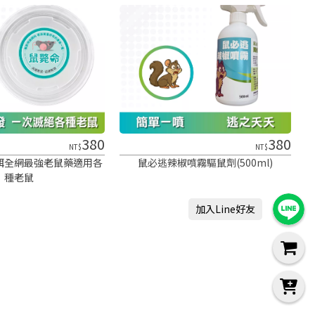
380
380
NT$
NT$
餌全網最強老鼠藥適用各
鼠必逃辣椒噴霧驅鼠劑(500ml)
種老鼠
加入Line好友