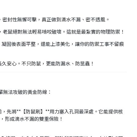
，密封性無懈可擊，真正做到滴水不漏、密不透風。
，老鼠絕對無法輕易啃咬破壞。這就是最紮實的物理防禦！
。凝固後表面平整，還能上漆美化，讓你的防禦工事不留痕
長久安心。不只防鼠，更能防漏水、防昆蟲！
輩無法攻破的黃金防線：
，先將**【防鼠刷】**用力塞入孔洞最深處。它能提供核
，形成滴水不漏的雙重保險！