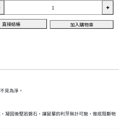
直接結帳
加入購物車
不見為淨。
隙，凝固後堅若磐石，讓鼠輩的利牙無計可施，徹底阻斷牠