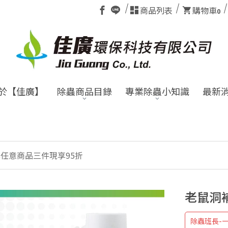
商品列表
購物車
0
於【佳廣】
除蟲商品目錄
專業除蟲小知識
最新
全館
任意商品三件現享95折
老鼠洞補
除蟲班長-一