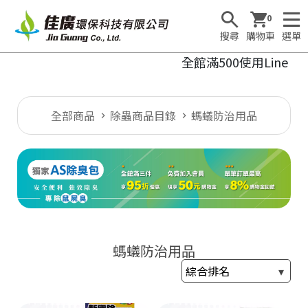
0
搜尋
購物車
選單
全館滿500使用Line
全部商品
除蟲商品目錄
螞蟻防治用品
螞蟻防治用品