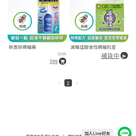
新奧除螞蟻藥
滅蟻佳甜食性螞蟻剋星
$120
補貨中
$99
1
加入Line好友